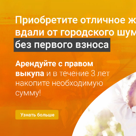
Главная
O проекте
О проекте
Mесто
Галерея
Конфиденциальность
Kвартиры
Аренда с правом выкупа
Аренда
Покупка
Kонтакты
RU
LV
+371 25 743 115
Выбрать квартиру
Фильтр для квартир