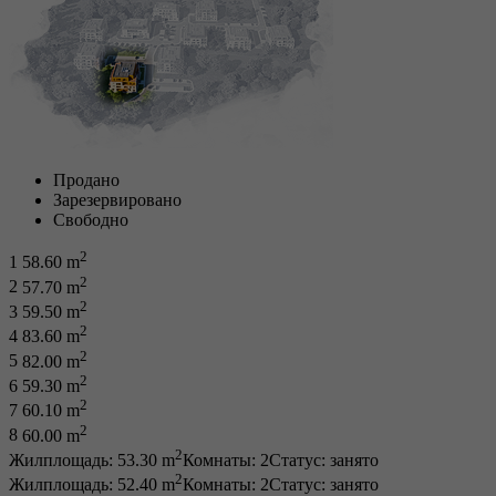
Продано
Зарезервировано
Свободно
2
1
58.60 m
2
2
57.70 m
2
3
59.50 m
2
4
83.60 m
2
5
82.00 m
2
6
59.30 m
2
7
60.10 m
2
8
60.00 m
2
Жилплощадь: 53.30 m
Комнаты: 2
Статус:
занято
2
Жилплощадь: 52.40 m
Комнаты: 2
Статус:
занято