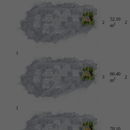
52.10
2
2
2
m
1
60.40
3
2
2
m
1
78.10