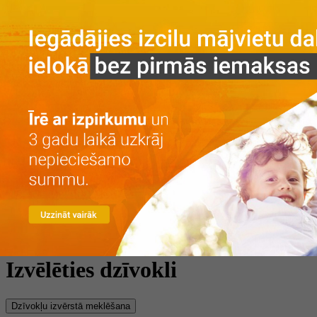
Galvenā
Par projektu
Par projektu
Vieta
Galerija
Privātuma politika
Dzīvokļi
Īre ar izpirkumu
Īre
Iegāde
Kontakti
LV
RU
+371 25 743 115
Izvēlēties dzīvokli
Dzīvokļu izvērstā meklēšana