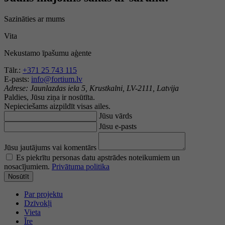
Sazināties ar mums
Vita
Nekustamo īpašumu aģente
Tālr.:
+371 25 743 115
E-pasts:
info@fortium.lv
Adrese:
Jaunlazdas iela 5, Krustkalni, LV-2111, Latvija
Paldies, Jūsu ziņa ir nosūtīta.
Nepieciešams aizpildīt visas ailes.
Jūsu vārds
Jūsu e-pasts
Jūsu jautājums vai komentārs
Es piekrītu personas datu apstrādes noteikumiem un
nosacījumiem.
Privātuma politika
Nosūtīt
Par projektu
Dzīvokļi
Vieta
Īre