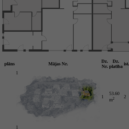
Dz.
Dz.
plāns
Mājas Nr.
ist
Nr.
platība
1
53.60
1
2
2
m
1