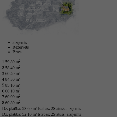
aizņemts
Rezervēts
Brīvs
2
1
59.80 m
2
2
58.40 m
2
3
60.40 m
2
4
84.30 m
2
5
85.10 m
2
6
60.10 m
2
7
60.00 m
2
8
60.80 m
2
Dz. platība: 53.60 m
Istabas: 2
Statuss:
aizņemts
2
Dz. platība: 52.10 m
Istabas: 2
Statuss:
aizņemts