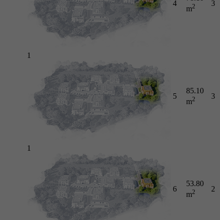
4
3
2
m
1
85.10
5
3
2
m
1
53.80
6
2
2
m