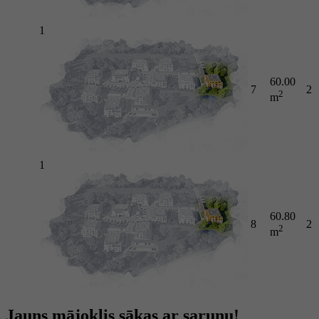
1
60.00
7
2
2
m
1
60.80
8
2
2
m
Jauns mājoklis sākas ar sarunu!