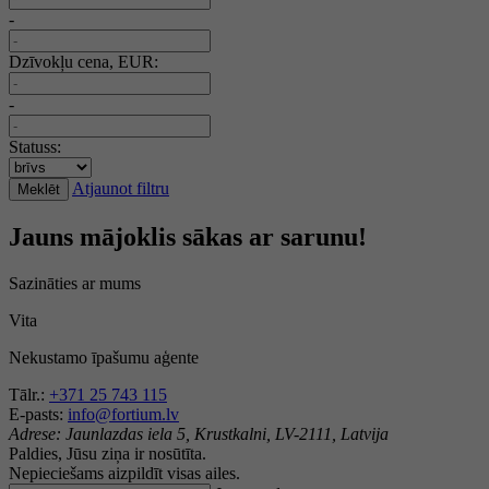
-
Dzīvokļu cena, EUR:
-
Statuss:
Atjaunot filtru
Meklēt
Jauns mājoklis sākas ar sarunu!
Sazināties ar mums
Vita
Nekustamo īpašumu aģente
Tālr.:
+371 25 743 115
E-pasts:
info@fortium.lv
Adrese:
Jaunlazdas iela 5, Krustkalni, LV-2111, Latvija
Paldies, Jūsu ziņa ir nosūtīta.
Nepieciešams aizpildīt visas ailes.