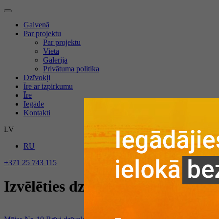
Galvenā
Par projektu
Par projektu
Vieta
Galerija
Privātuma politika
Dzīvokļi
Īre ar izpirkumu
Īre
Iegāde
Kontakti
LV
RU
+371 25 743 115
Izvēlēties dzīvokli