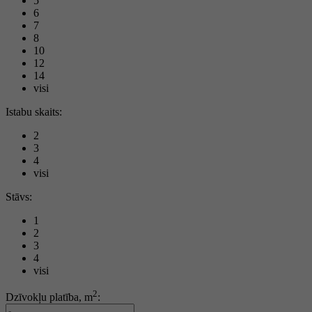
5
6
7
8
10
12
14
visi
Istabu skaits:
2
3
4
visi
Stāvs:
1
2
3
4
visi
2
Dzīvokļu platība, m
: