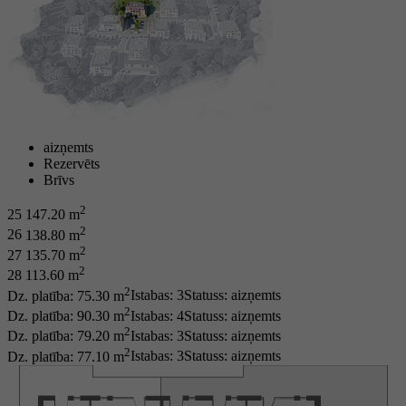
aizņemts
Rezervēts
Brīvs
2
25
147.20 m
2
26
138.80 m
2
27
135.70 m
2
28
113.60 m
2
Dz. platība: 75.30 m
Istabas: 3
Statuss:
aizņemts
2
Dz. platība: 90.30 m
Istabas: 4
Statuss:
aizņemts
2
Dz. platība: 79.20 m
Istabas: 3
Statuss:
aizņemts
2
Dz. platība: 77.10 m
Istabas: 3
Statuss:
aizņemts