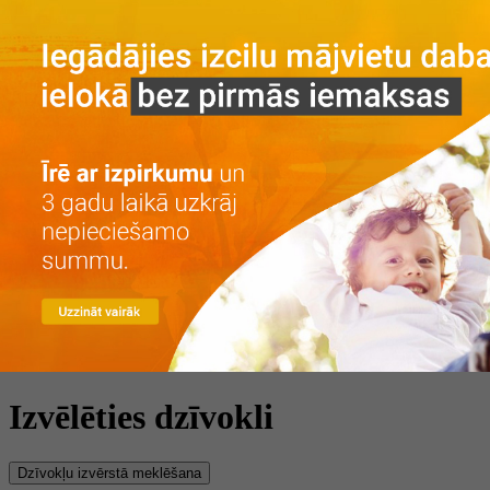
Galvenā
Par projektu
Par projektu
Vieta
Galerija
Privātuma politika
Dzīvokļi
Īre ar izpirkumu
Īre
Iegāde
Kontakti
LV
RU
+371 25 743 115
Izvēlēties dzīvokli
Dzīvokļu izvērstā meklēšana