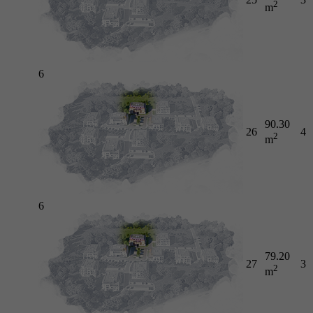
2
m
6
90.30
26
4
2
m
6
79.20
27
3
2
m