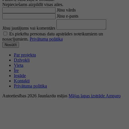
Nepieciešams aizpildīt visas ailes.
Jūsu vārds
Jūsu e-pasts
Jūsu jautājums vai komentārs
Es piekrītu personas datu apstrādes noteikumiem un
nosacījumiem.
Privātuma politika
Nosūtīt
Par projektu
Dzīvokļi
Vieta
Īre
Iegāde
Kontakti
Privātuma politika
Autortiesības 2026 Jaunlazdu mājas
Mājas lapas izstrāde Amparo