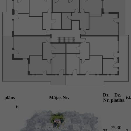
Dz.
Dz.
plāns
Mājas Nr.
ist
Nr.
platība
6
75.30
25
3