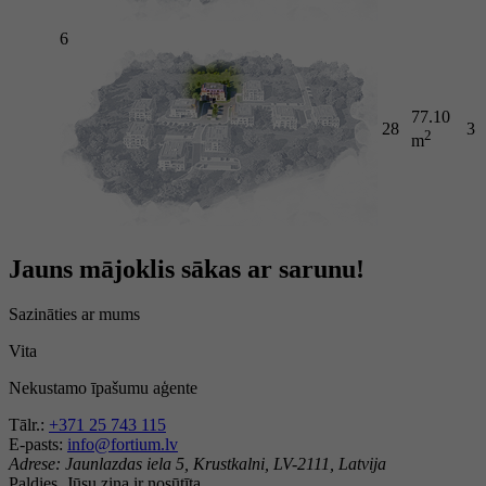
6
77.10
28
3
2
m
Jauns mājoklis sākas ar sarunu!
Sazināties ar mums
Vita
Nekustamo īpašumu aģente
Tālr.:
+371 25 743 115
E-pasts:
info@fortium.lv
Adrese:
Jaunlazdas iela 5, Krustkalni, LV-2111, Latvija
Paldies, Jūsu ziņa ir nosūtīta.