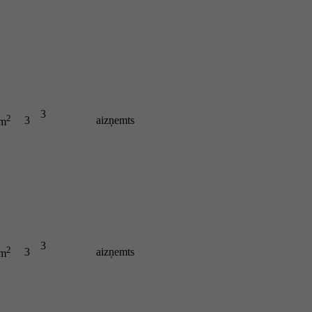
3
2
3
aizņemts
 m
3
2
3
aizņemts
 m