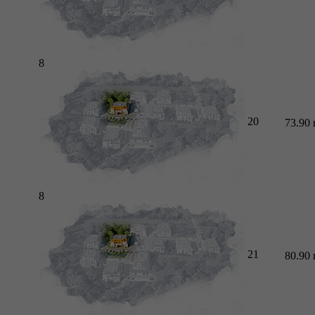
8
20
73.90
8
21
80.90