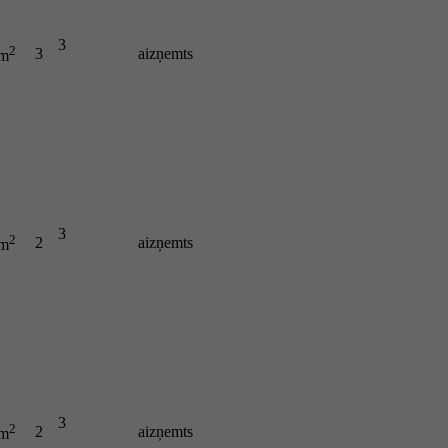
3
2
3
aizņemts
 m
3
2
2
aizņemts
 m
3
2
2
aizņemts
 m