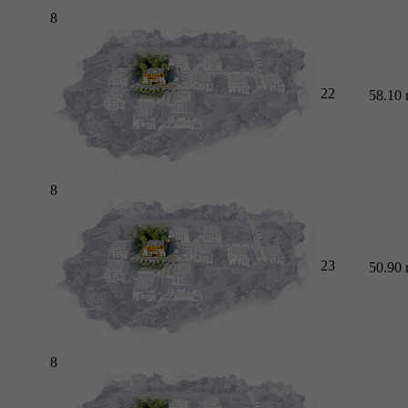
8
22
58.10
8
23
50.90
8