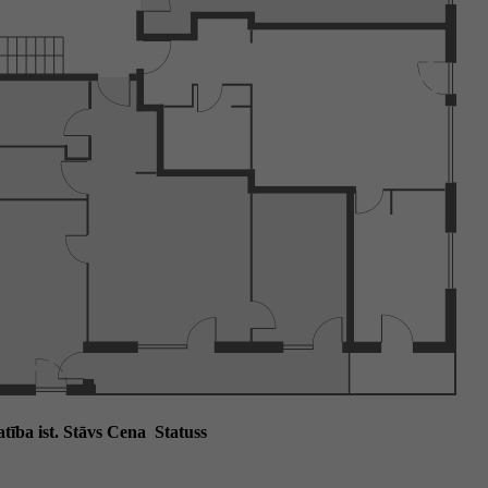
atība
ist.
Stāvs
Cena
Statuss