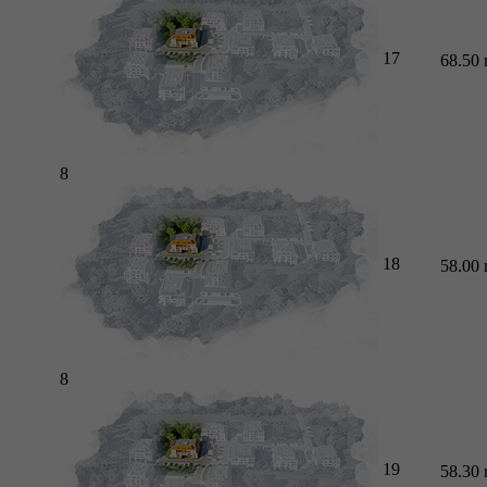
17
68.50
8
18
58.00
8
19
58.30