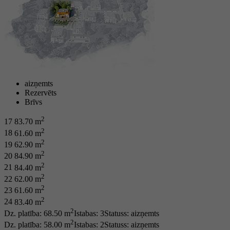
aizņemts
Rezervēts
Brīvs
2
17
83.70 m
2
18
61.60 m
2
19
62.90 m
2
20
84.90 m
2
21
84.40 m
2
22
62.00 m
2
23
61.60 m
2
24
83.40 m
2
Dz. platība: 68.50 m
Istabas: 3
Statuss:
aizņemts
2
Dz. platība: 58.00 m
Istabas: 2
Statuss:
aizņemts