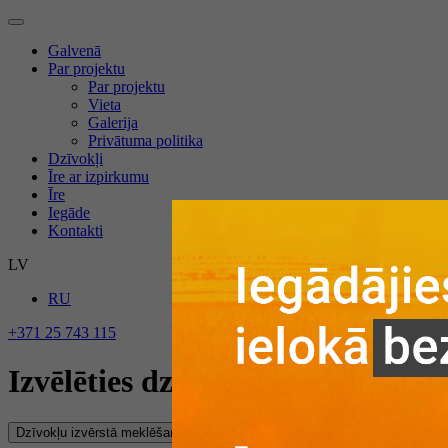
Galvenā
Par projektu
Par projektu
Vieta
Galerija
Privātuma politika
Dzīvokļi
Īre ar izpirkumu
Īre
Iegāde
Kontakti
LV
RU
+371 25 743 115
Izvēlēties dzīvokli
Dzīvokļu izvērstā meklēšana