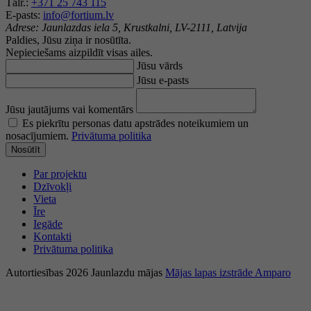
Tālr.:
+371 25 743 115
E-pasts:
info@fortium.lv
Adrese:
Jaunlazdas iela 5, Krustkalni, LV-2111, Latvija
Paldies, Jūsu ziņa ir nosūtīta.
Nepieciešams aizpildīt visas ailes.
Jūsu vārds
Jūsu e-pasts
Jūsu jautājums vai komentārs
Es piekrītu personas datu apstrādes noteikumiem un
nosacījumiem.
Privātuma politika
Nosūtīt
Par projektu
Dzīvokļi
Vieta
Īre
Iegāde
Kontakti
Privātuma politika
Autortiesības 2026 Jaunlazdu mājas
Mājas lapas izstrāde Amparo