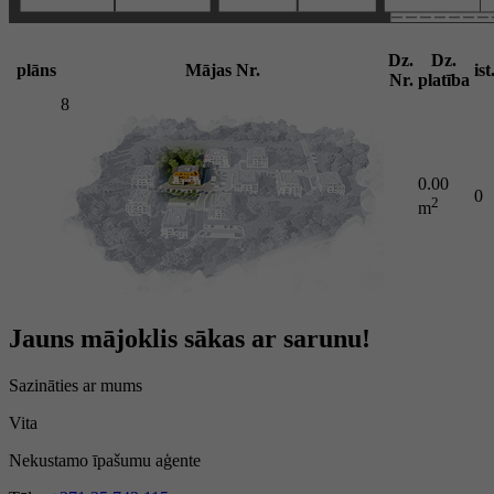
Dz.
Dz.
plāns
Mājas Nr.
ist
Nr.
platība
8
0.00
0
2
m
Jauns mājoklis sākas ar sarunu!
Sazināties ar mums
Vita
Nekustamo īpašumu aģente