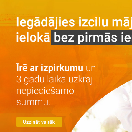
Galvenā
Par projektu
Par projektu
Vieta
Galerija
Privātuma politika
Dzīvokļi
Īre ar izpirkumu
Īre
Iegāde
Kontakti
LV
RU
+371 25 743 115
Izvēlēties dzīvokli
Dzīvokļu izvērstā meklēšana