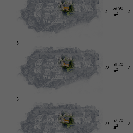
59.90
2
2
2
m
5
58.20
22
2
2
m
5
57.70
23
2
2
m