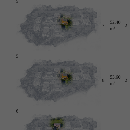
5
52.40
7
2
2
m
5
53.60
8
2
2
m
6