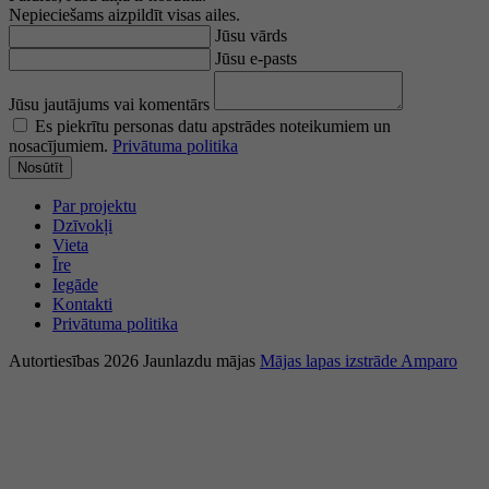
Nepieciešams aizpildīt visas ailes.
Jūsu vārds
Jūsu e-pasts
Jūsu jautājums vai komentārs
Es piekrītu personas datu apstrādes noteikumiem un
nosacījumiem.
Privātuma politika
Nosūtīt
Par projektu
Dzīvokļi
Vieta
Īre
Iegāde
Kontakti
Privātuma politika
Autortiesības 2026 Jaunlazdu mājas
Mājas lapas izstrāde Amparo