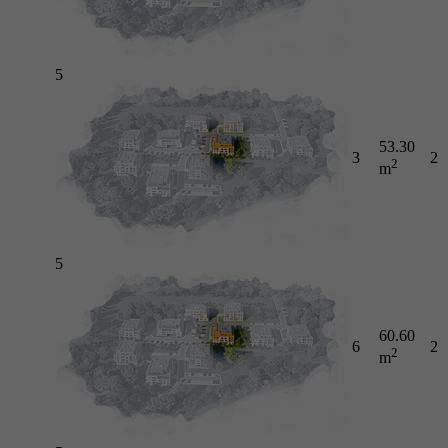
5
53.30
3
2
2
m
5
60.60
6
2
2
m