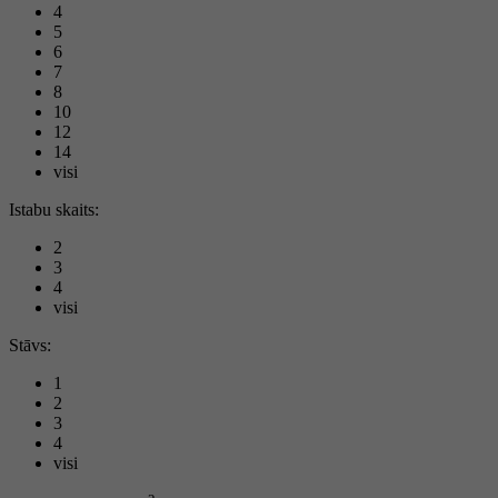
4
5
6
7
8
10
12
14
visi
Istabu skaits:
2
3
4
visi
Stāvs:
1
2
3
4
visi