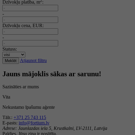
2
Dzīvokļu platība, m
:
-
Dzīvokļu cena, EUR:
-
Statuss:
Atjaunot filtru
Meklēt
Jauns mājoklis sākas ar sarunu!
Sazināties ar mums
Vita
Nekustamo īpašumu aģente
Tālr.:
+371 25 743 115
E-pasts:
info@fortium.lv
Adrese:
Jaunlazdas iela 5, Krustkalni, LV-2111, Latvija
Paldies, Jūsu ziņa ir nosūtīta.