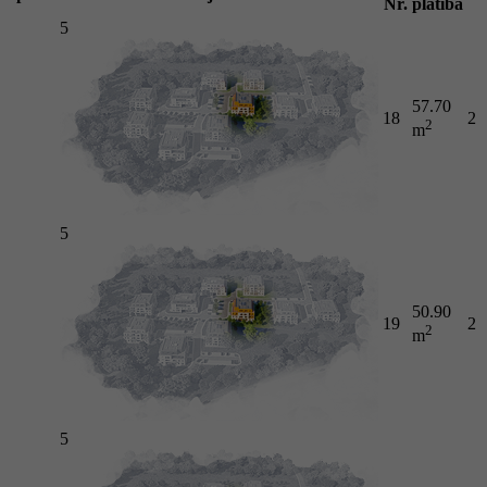
Nr.
platība
5
57.70
18
2
2
m
5
50.90
19
2
2
m
5