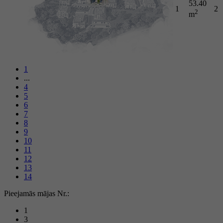
53.40
1
2
2
m
1
...
4
5
6
7
8
9
10
11
12
13
14
Pieejamās mājas Nr.:
1
3