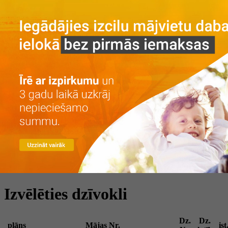
Galvenā
Par projektu
Par projektu
Vieta
Galerija
Privātuma politika
Dzīvokļi
Īre ar izpirkumu
Īre
Iegāde
Kontakti
LV
RU
+371 25 743 115
Izvēlēties dzīvokli
Dz.
Dz.
plāns
Mājas Nr.
ist